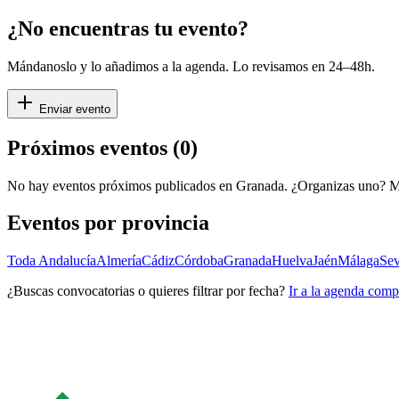
¿No encuentras tu evento?
Mándanoslo y lo añadimos a la agenda. Lo revisamos en 24–48h.
Enviar evento
Próximos eventos (
0
)
No hay eventos próximos publicados en
Granada
. ¿Organizas uno? M
Eventos por provincia
Toda Andalucía
Almería
Cádiz
Córdoba
Granada
Huelva
Jaén
Málaga
Sev
¿Buscas convocatorias o quieres filtrar por fecha?
Ir a la agenda comp