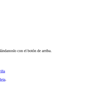
ándanoslo con el botón de arriba.
illa
leta
.