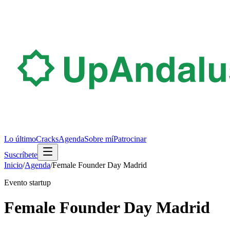
Lo último
Cracks
Agenda
Sobre mí
Patrocinar
Suscríbete
Inicio
/
Agenda
/
Female Founder Day Madrid
Evento startup
Female Founder Day Madrid