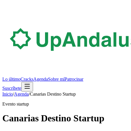
Lo último
Cracks
Agenda
Sobre mí
Patrocinar
Suscríbete
Inicio
/
Agenda
/
Canarias Destino Startup
Evento startup
Canarias Destino Startup