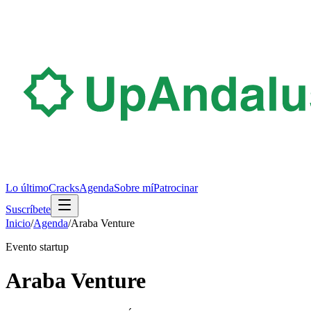
Lo último
Cracks
Agenda
Sobre mí
Patrocinar
Suscríbete
Inicio
/
Agenda
/
Araba Venture
Evento startup
Araba Venture